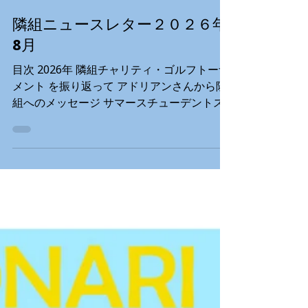
7 日前
隣組ニュースレター２０２６年
8月
目次 2026年 隣組チャリティ・ゴルフトーナ
メント を振り返って アドリアンさんから隣
組へのメッセージ サマースチューデントス
タッフ：リショーナ メンズフィットネスク
ラス ブローデル温室へのアウティング 日本
を見つめる ― グレッグ・ジラード写真展 ガ
イドツアー 隣組と一緒にパウエル祭50周年
をお祝いしましょう！ コミュニティサービ
スお役立ち情報 カシの木会Oak Tree Club発
達障害児・者家族の会 ランチ交流会-６月
２７日 隣組コミュニティサービス ボラン
ティア懇談会 – July 9th, 2026 隣組ファミリ