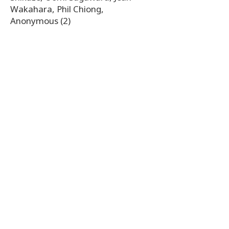
Wakahara, Phil Chiong,
Anonymous (2)
In Memory of Yoshiko Uyeyama
Peter Uyeyama
MONTHLY GIVING Monetary
Donations
(Online Donation)
Erica Yamashita, Takashi Sato,
Thomas Kiyoshi Campbell, Tsutae
Suzuki, Kazuo Futami, Anonymous
(2)
In-Kind Donations
Ellen Nunoda, Keiko Kiyota, Sharon
Kilbach
寄付する