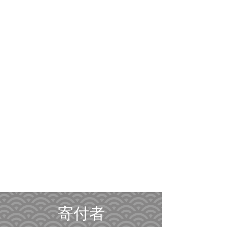
隣組につい
て
​寄付者