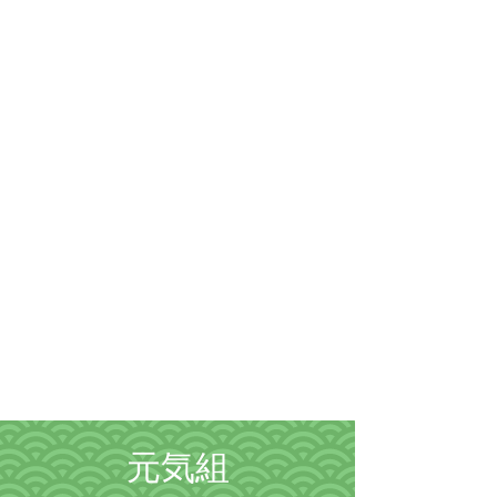
隣組につい
て
元気組