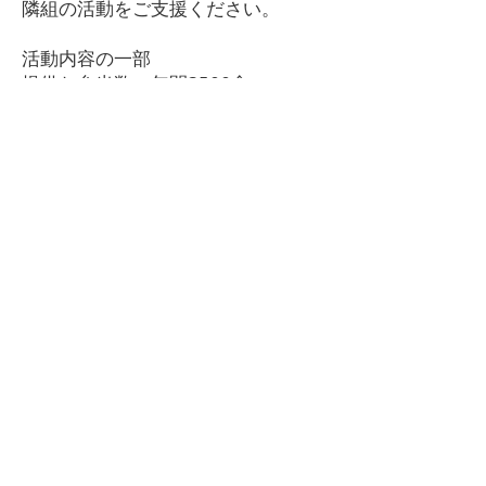
隣組の活動をご支援ください。
活動内容の一部
提供お弁当数：年間3500食
電話友達通話数：年間1900通話
毎月のセミナー参加者数：年間400
人
皆様よりお預かりした寄付金は、バ
ンクーバー市内の隣組センターの発
展と、日本人・日系カナダ人のニー
ズに特化したプログラムや安心して
集まれる環境を提供することに活用
させて頂きます。皆様のご寄付が世
代を超えたコミュニティの支援につ
ながります。
神秘的でいたわりと守る力を持って
いるとされる鶴は長きにわたり、日
本の象徴とされてきました。こうし