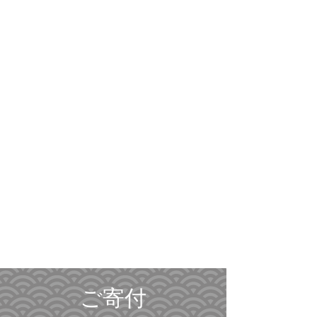
隣組につい
て
​ご寄付