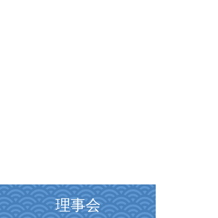
隣組につい
て
理事会