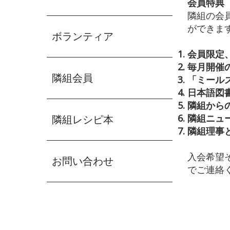
会員特典
隣組の会
ができま
ボランティア
会員限定
毎月開催
隣組会員
「ミール
日本語図書
隣組から
隣組ニュ
隣組レシピ本
隣組理事
入会希望そ
お問い合わせ
でご連絡