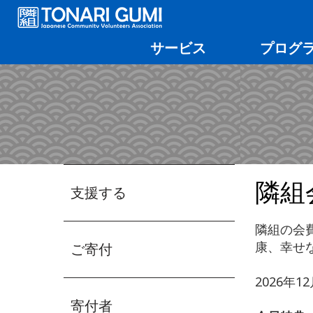
サービス
プログ
隣組
支援する
隣組の会
康、幸せ
ご寄付
2026年
​寄付者