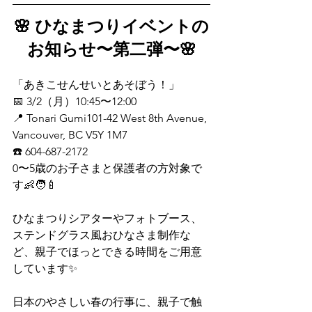
🌸 ひなまつりイベントの
お知らせ〜第二弾〜🌸
「あきこせんせいとあそぼう！」
📅 3/2（月）10:45〜12:00
📍 Tonari Gumi101-42 West 8th Avenue, 
Vancouver, BC V5Y 1M7
☎️ 604-687-2172
0〜5歳のお子さまと保護者の方対象で
す👶🧑‍🍼
ひなまつりシアターやフォトブース、
ステンドグラス風おひなさま制作な
ど、親子でほっとできる時間をご用意
しています✨
日本のやさしい春の行事に、親子で触