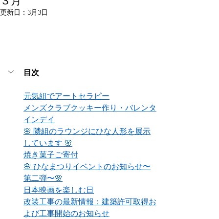
３月
更新日：
3月3日
目次
元気組でアートセラピー
メンズクラブクッキー作り・バレンタ
インデイ
🌸 隣組のラウンジにひな人形を展示
しています 🌸
焼き菓子ご寄付
🌸 ひなまつりイベントのお知らせ〜
第二弾〜🌸
日本映画を楽しむ日
改装工事の最新情報：建築許可取得お
よび工事開始のお知らせ