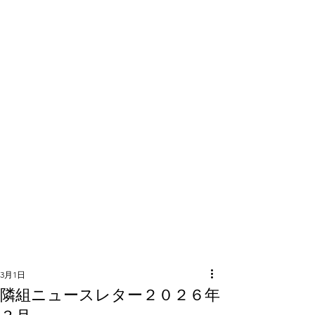
隣組につい
て
3月1日
隣組ニュースレター２０２６年