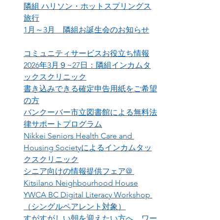
隣組 ハリソン・ホットスプリングス
旅行
1月～3月　隣組お誕生会のお知らせ
コミュニティサービスお役立ち情報
2026年3月９~27日：隣組インカムタ
ックスクリニック
書き込みできる確定申告用紙をご希望
の方
バンクーバー市立図書館による無料法
律サポートプログラム
Nikkei Seniors Health Care and 
Housing Societyによるインカムタッ
クスクリニック
シニア向けの情報提供フェア@ 
Kitsilano Neighbourhood House
YWCA BC Digital Literacy Workshop 
（シングルペアレント対象）
すがすがしい朝を迎えたい方へ、ワー