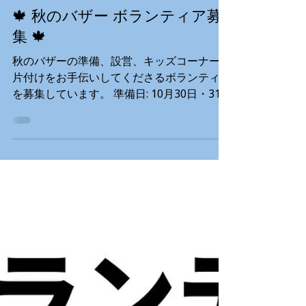
さい。 📧 programs@tonarigumi.ca 📞 604-
2025年10月7日
687-2172 内線106
🍁 秋のバザー ボランティア募
集 🍁
秋のバザーの準備、設営、キッズコーナー、
片付けをお手伝いしてくださるボランティア
を募集しています。 準備日: 10月30日・31
日 午前9時～午後4時 バザー当日 (11月1
日): 設営ボランティア: 午前9時30分～11時
30分 イベントボランティア:...