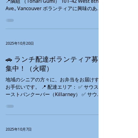
開催！✨
8:30am ～ 11:00 / 11:30am MOWの食事準
備、清掃、キッチン業務のサポートです。
📅 10月23日（木） 🕙 10〜12時 & 15〜17時
🎨 火曜日 CQT元気プログラム – アクティビ
📍隣組 （Tonari Gumi） 101-42 West 8th
ティアシスタント 場所: コキットラム 時間:
Ave., Vancouver ボランティアに興味のある
1:30pm ～ 3:30pm（毎月2回の火曜日） ス
方も、すでに活動中の方も大歓迎！ お茶や
タッフと一緒に高齢者の活動をサポートし、
お菓子を楽しみながら、気軽におしゃべりし
楽しい雰囲気作りをお手伝いです。 🎶 水曜
ませんか？ ☕🍪 予約不要・ふらっと立ち寄
日 元気組 at 隣組– アクティビティアシスタ
りOK！
ント 時間: 10:30am ～ 1:30pm グループ活動
2025年10月20日
のサポート、準備・片付け、参加者への支援
を行います。 📱 木曜
🚗 ランチ配達ボランティア募
集中！（火曜）
地域のシニアの方々に、お弁当をお届けする
お手伝いです。 📍 配達エリア： ✅ サウスイ
ーストバンクーバー（Killarney） ✅ サウス
バーナビー（Metrotown） ✅ Edmonds /
Highgate 興味のある⽅、詳細について知り
たい⽅は、お気軽に担当リエまでご連絡くだ