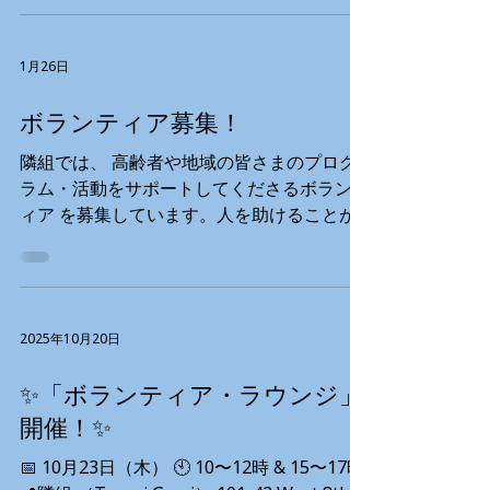
年のボランティア活動や計画についての情報
もお伝えします。 📅 2月23日（月） 13:00–
14:00 📅 2月28日（土） 11:00–12:00 💌 参加
希望の方は programs@tonarigumi.ca まで
メールでお申し込みください。 🔗 登録後、
1月26日
Zoomリンクをお送りします。 🌟 初めての
方も経験者の方も、どなたでも大歓迎です！
ボランティア募集！
隣組では、 高齢者や地域の皆さまのプログ
ラム・活動をサポートしてくださるボランテ
ィア を募集しています。人を助けることが
好き、新しい人と出会うのが好き、温かく迎
えてくれるチームの一員になりたい、そんな
方をお待ちしています！ 🌱 ボランティア募
集内容 🍳 月曜日 キッチンボランティア 時
2025年10月20日
間: 9:00am ～ 12:00pm MOWプログラムの
食事準備、清掃、キッチン業務のサポートで
✨「ボランティア・ラウンジ」
す。 🍳 火曜日 キッチンボランティア 時間: