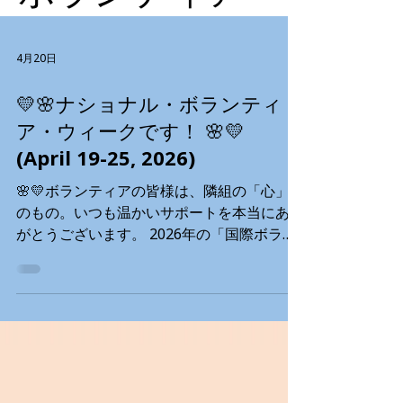
4月20日
💛🌸ナショナル・ボランティ
ア・ウィークです！ 🌸💛
(April 19-25, 2026)
🌸💛ボランティアの皆様は、隣組の「心」そ
のもの。いつも温かいサポートを本当にあり
がとうございます。 2026年の「国際ボラン
ティア年」に向け、私たちはボランティアの
情熱に火を灯す 『IGNITE』 キャンペーンを
スタートします！🔥 皆様のエネルギーが、
日々コミュニティを元気にしています。 活
躍の場： 🍱 キッチン・ミールプログラム 🚗
ランチ配達（MOW） 🗣️ プログラムの講師
🤝 シニア訪問・サポート・電話ボランティ