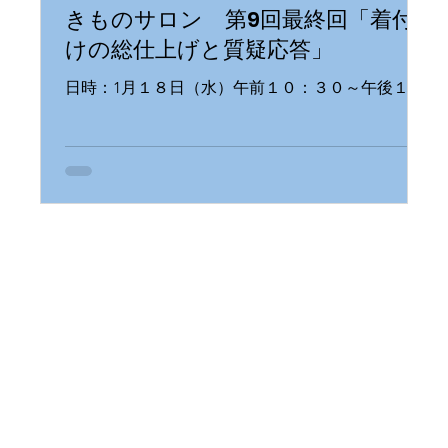
きものサロン 第9回最終回「着付
けの総仕上げと質疑応答」
日時：1月１８日（水）午前１０：３０～午後１
２：３０（終了時間が１２時半か、またはそれ以
降になる場合があり） 講師：早風美樹（着付け師
技能三段・花嫁着付け免許ほか） 会員無料・非会
員＄５ お問合せ・お申込み：電話604-687-2172内線
106...