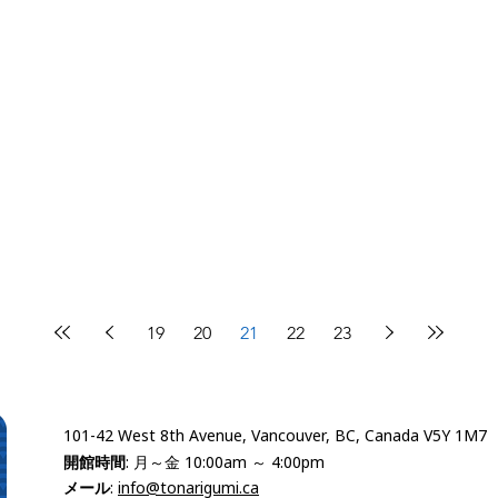
19
20
21
22
23
101-42 West 8th Avenue, Vancouver, BC, Canada V5Y 1M7
開館時間
: 月～金 10:00am ～ 4:00pm
メール
:
info@tonarigumi.ca