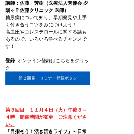
講師：佐藤　芳樹
（医療法人芳優会 夕
陽ヶ丘佐藤クリニック 医師）
糖尿病について知り、早期発見や上手
く付き合うコツをみにつけよう！
高血圧やコレステロールに関する話も
あるので、いろいろ学べるチャンスで
す！
登録
	オンライン登録はこちらをクリッ
ク
第２回目 セミナー登録ボタン
第３回目　１１月４日（火）午後３～
４時　開催時間が変更　ご注意くださ
い。
「目指そう！活き活きライフ」～日常