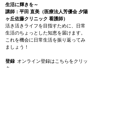
生活に輝きを～
講師：平田 直美（医療法人芳優会 夕陽
ヶ丘佐藤クリニック 看護師）
活き活きライフを目指すために、日常
生活のちょっとした知恵を届けます。
これを機会に日常生活を振り返ってみ
ましょう！
登録
	オンライン登録はこちらをクリッ
ク
第３回目 セミナー登録ボタン
注：開催時間は冬時間への移行に伴い
変更される場合があります。
＊＊＊　登録後に届くズームリンクの
メールを保存してご利用ください　＊