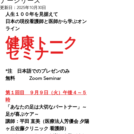
ナーシリーズ
更新日：
2025年10月30日
人生１００年を見据えて
日本の現役看護師と医師から学ぶオン
ライン
健康トーク
セミナー
*注　日本語でのプレゼンのみ
無料		Zoom Seminar	
第１回目　９月９日（火）午後４～５
時
「あなたの足は大切なパートナー」～
足が喜ぶケア～
講師：平田 直美（医療法人芳優会 夕陽
ヶ丘佐藤クリニック 看護師）