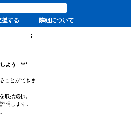
支援する
隣組について
う   ***
ることができま
を取捨選択。
紹介・説明します。
修。