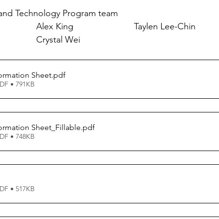
s and Technology Program team
Samantha Bachalo			Alex King				Taylen Lee-Chin
Shirley Liang				Crystal Wei
ormation Sheet
.pdf
 • 791KB
rmation Sheet_Fillable
.pdf
 • 748KB
 • 517KB