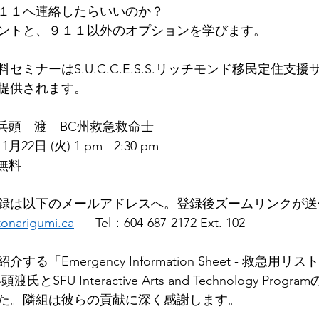
１１へ連絡したらいいのか？
ントと、９１１以外のオプションを学びます。
セミナーはS.U.C.C.E.S.S.リッチモンド移民定住支
提供されます。
講師：	兵頭　渡　BC州救急救命士
日時：	11月22日 (火) 1 pm - 2:30 pm
加費：	無料
録は以下のメールアドレスへ。登録後ズームリンクが送
onarigumi.ca
      Tel：604-687-2172 Ext. 102
「Emergency Information Sheet - 救急用リ
SFU Interactive Arts and Technology Pro
た。隣組は彼らの貢献に深く感謝します。