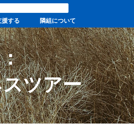
支援する
隣組について
へ：
ネスツアー