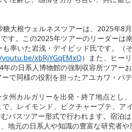
砂糖大根ウェルネスツアーは、2025年8月
です。この2025年ツアーのリーダーは
アーも率いた岩浅・デイビッド氏です。（
//youtu.be/xbRjYGqEMxQ
）また、ヒー
24年の日系人博物館の強制収容所ツアーお
アーで同様の役割を担ったアユカワ・パ
ータ州カルガリーを出発・終了地点とし、
まで、レイモンド、ピクチャーブテ、ア
含むバスツアー形式で行われます。宿泊は
て、地元の日系人や知識の豊富な研究者や