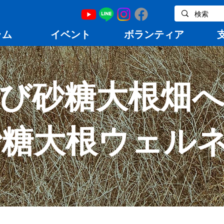
ラム
イベント
ボランティア
び砂糖大根畑
年砂糖大根ウェル