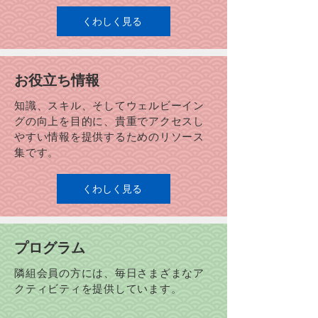
Smoke and Heatwaves in Aging:
くわしく見る
Responses and Experiences (SHARE
Study)」 山火事の煙と熱波に関する調査
(SHARE)調査への参加者募集 ポスター JCLS
か
​お役立ち情報
知識、スキル、そしてウェルビーイン
グの向上を目的に、貴重でアクセスし
やすい情報を提供するためのリソース
集です。
くわしく見る
プログラム
隣組会員の方には、毎日さまざまなア
クティビティを提供しています。