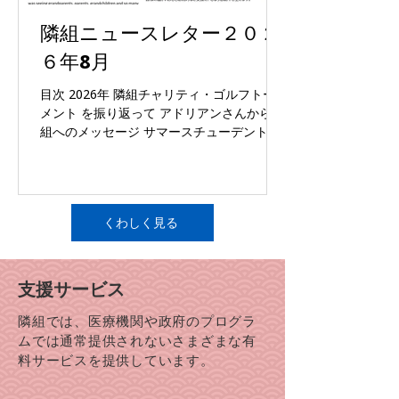
隣組ニュースレター２０２
６年8月
目次 2026年 隣組チャリティ・ゴルフトーナ
メント を振り返って アドリアンさんから隣
組へのメッセージ サマースチューデントス
タッフ：リショーナ メンズフィットネスク
ラス ブローデル温室へのアウティング 日本
を見つめる ― グレッグ・ジラード写真展
ガイドツアー 隣組と一緒にパウエル祭50周
くわしく見る
年をお祝いしましょう！ コミュニティサー
ビスお役立ち情報 カシの木会Oak Tree Club
発達障害児・者家族の会 ランチ交流会-６
月２７日 隣組コミュニティサービス ボラ
支援サービス
ンティア懇談会 – July 9th, 2026 隣組ファミ
リーケアギバーズ・ミーティング（オンラ
隣組では、医療機関や政府のプログラ
イン） ウェブサイト「お役立ちページ」を
ムでは通常提供されないさまざまな有
ご活用ください！ 認知症にやさしい地域づ
料サービスを提供しています。
くり、ワークショップ ５５歳以上のシニア
対象アンケート調査参加者募集「Wildfire