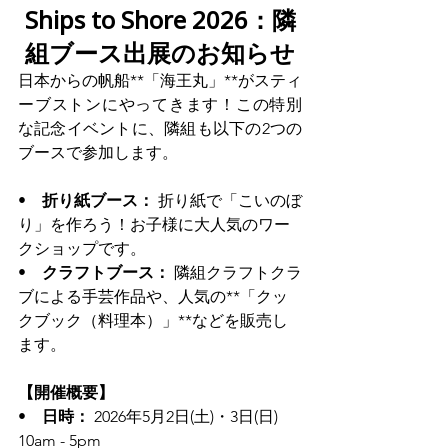
Ships to Shore 2026：隣
組ブース出展のお知らせ
日本からの帆船**「海王丸」**がスティ
ーブストンにやってきます！この特別
な記念イベントに、隣組も以下の2つの
ブースで参加します。
•　
折り紙ブース：
 折り紙で「こいのぼ
り」を作ろう！お子様に大人気のワー
クショップです。
•　
クラフトブース：
 隣組クラフトクラ
ブによる手芸作品や、人気の**「クッ
クブック（料理本）」**などを販売し
ます。
【開催概要】
•　
日時：
 2026年5月2日(土)・3日(日) 
10am - 5pm