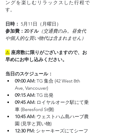
ングを楽しむリラックスした行程で
す。
日時：
 5月11日（月曜日）
参加費：20ドル
（交通費のみ。昼食代
や個人的な買い物代は含まれません）
⚠️
座席数に限りがございますので、お
早めにお申し込みください。
当日のスケジュール：
09:00 AM:
 TG 集合 (42 West 8th 
Ave, Vancouver)
09:15 AM:
 TG 出発
09:45 AM:
 ロイヤルオーク駅にて乗
車 (Beresford St側)
10:45 AM:
 ウェストハム島ハーブ農
園 (見学と買い物)
12:30 PM:
 シャーキーズにてシーフ