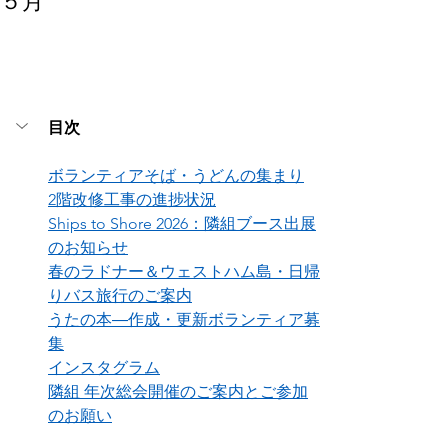
５月
目次
ボランティアそば・うどんの集まり
2階改修工事の進捗状況
Ships to Shore 2026：隣組ブース出展
のお知らせ
春のラドナー＆ウェストハム島・日帰
りバス旅行のご案内
うたの本―作成・更新ボランティア募
集
インスタグラム
隣組 年次総会開催のご案内とご参加
のお願い