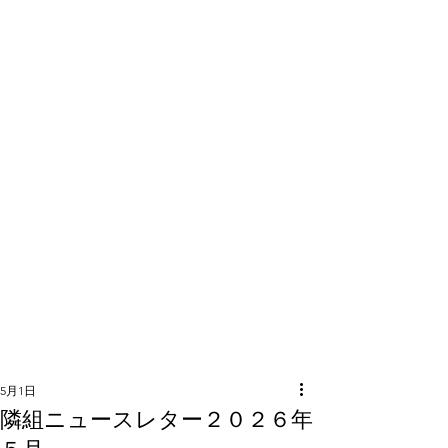
隣組につい
て
5月1日
隣組ニュースレター２０２６年