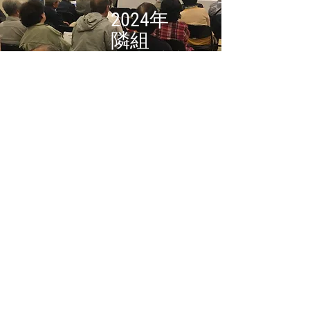
​
2024年
隣組
年次総会
年次総会にご参加の皆様、ありがと
うございました。
理事会