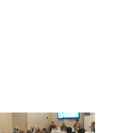
隣組につい
て