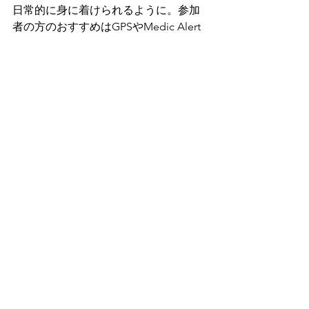
日常的に身に着けられるように。参加
者の方のおすすめはGPSやMedic Alert
は腕時計タイプやネックレスタイプ。
GPSデバイスの他にもカレンダーの話
しがでました。日にち及び時間を把握
するというのも、日常のルーティンの
ために重要です。「今日」がいつなの
かわからない人に「今日」を認識して
もらうには、月別カレンダーは通用し
ません。いわゆる「日めくりカレンダ
ー」が最適です。さらに、自分がめく
らなくても自動的にめくられるカレン
ダー。今や、デジタル時代。その日付
けと時間だけが表示されるシンプルな
デジタル時計を選びましょう。見やす
いように、大き目がいいですね。その
時計も認知症初期の時から導入するこ
とが重要。認知症が進んでからでは新
しい時計を理解することができませ