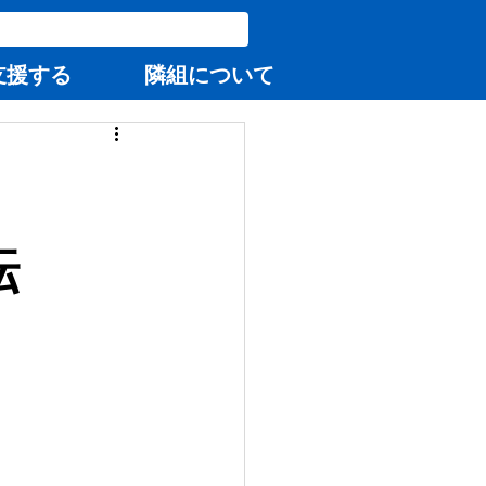
支援する
隣組について
転