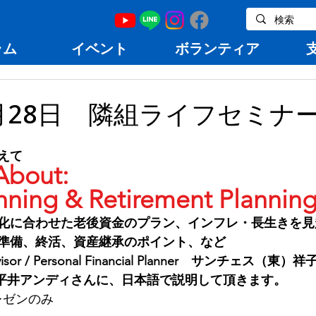
ラム
イベント
ボランティア
1月28日 隣組ライフセミナ
えて
 About: 
anning & Retirement Plannin
化に合わせた老後資金のプラン、インフレ・長生きを見
準備、終活、資産継承のポイント、など
 Advisor / Personal Financial Planner　サンチェス（東
dvisor　平井アンディさんに、日本語で説明して頂きます。
レゼンのみ