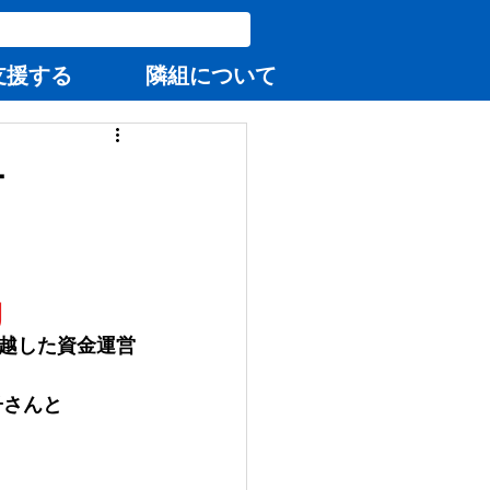
支援する
隣組について
ー
g
越した資金運営
）祥子さんと