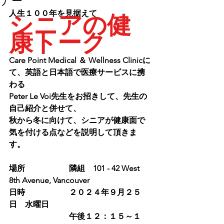
ナー
人生１００年を見据えて
シニアの健
康トーク
Care Point Medical ＆ Wellness Clinicに
て、英語と日本語で医療サービスに携
わる
Peter Le Voi先生をお招きして、先生の
自己紹介と併せて、
秋から冬に向けて、シニアが健康面で
気を付ける点などを説明して頂きま
す。
場所			隣組　101 - 42 West 
8th Avenue, Vancouver
日時			２０２４年９月２５
日　水曜日
			午後１２：１５～１