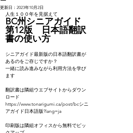
ー
更新日：
2023年10月2日
人生１００年を見据えて
BC州シニアガイド
第12版　日本語翻訳
書の使い方
シニアガイド最新版の日本語翻訳書が
あるのをご存じですか？
一緒に読み進みながら利用方法を学び
ます
翻訳書は隣組ウエブサイトからダウン
ロード
https://www.tonarigumi.ca/post/bcシニ
アガイド日本語版?lang=ja
印刷版は隣組オフィスから無料でピッ
クアップ