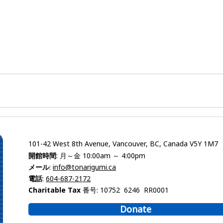
101-42 West 8th Avenue, Vancouver, BC, Canada V5Y 1M7
開館時間
: 月～金 10:00am ～ 4:00pm
メール
:
info@tonarigumi.ca
電話
:
604-687-2172
Charitable Tax 番号
: 10752 6246 RR0001
Donate