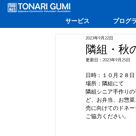
サービス
プログ
2023年9月22日
隣組・秋
更新日：
2023年9月25日
⽇時：１０⽉２８⽇（⼟
場所：隣組にて
隣組シニア⼿作りの
ど、お弁当、お惣菜
売に向けてのドネー
ご協⼒ください。