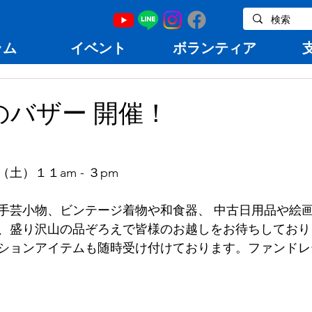
ラム
イベント
ボランティア
のバザー 開催！
）１１am - ３pm 
⼿芸⼩物、ビンテージ着物や和⾷器、 中古⽇⽤品や絵
、盛り沢⼭の品ぞろえで皆様のお越しをお待ちしており
ションアイテムも随時受け付けております。ファンドレ