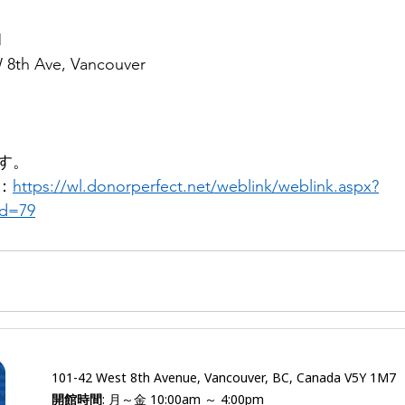
M
W 8th Ave, Vancouver
す。
：
https://wl.donorperfect.net/weblink/weblink.aspx?
d=79
101-42 West 8th Avenue, Vancouver, BC, Canada V5Y 1M7
開館時間
: 月～金 10:00am ～ 4:00pm