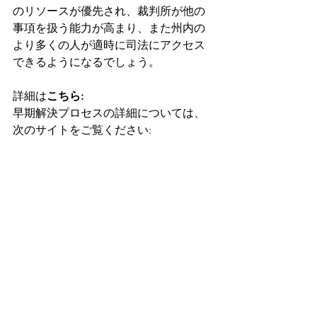
のリソースが優先され、裁判所が他の
事項を扱う能力が高まり、また州内の
より多くの人が適時に司法にアクセス
できるようになるでしょう。
詳細は
こちら:
早期解決プロセスの詳細については、
次のサイトをご覧ください: 
https://www2.gov.bc.ca/gov/content/lif
e-events/divorce/family-justice/your-
options/early-resolution
家族司法センターと司法アクセスセン
ターの詳細と所在地については、次の
サイトをご覧ください: 
https://www2.gov.bc.ca/gov/content/lif
e-events/divorce/family-justice/who-
can-help/family-justice-centres/services