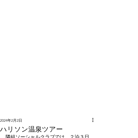
隣組につい
て
2024年2月2日
ハリソン温泉ツアー
隣組ソーシャルクラブでは、２泊３日