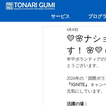
サービス
プログ
4月20日
💛🌸
す！ 🌸💛 (
🌸💛ボランティ
とうございます。
2026年の「国際
『IGNITE』
 キャン
元気にしています。
活躍の場：