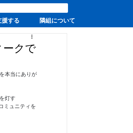
支援する
隣組について
ィークで
トを本当にありが
を灯す 
々コミュニティを