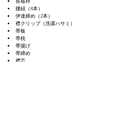
長襦袢
腰紐（4本）
伊達締め（2本）
襟クリップ（洗濯ハサミ）
帯板
帯枕
帯揚げ
帯締め
襟芯
着物
帯（名古屋帯もしくは袋帯）
☆
帯結びから練習される方
帯板、帯枕、帯（今回は袋帯を使用し
ます）、腰紐１本（仮紐）、帯締め、
帯揚げ、クリップまたは洗濯挟み
全てレンタル可能です。
ご用意が出来ない方は、レンタルも出
来ます。実習参加希望かどうかと持ち