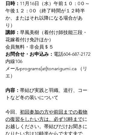
日時：
11月16日（水）午前１０：0０～
午後１２：0０（終了時間が１２時半
か、またはそれ以降になる場合があ
り）
講師：
早風美樹（着付け師技能三段・
花嫁着付け免許ほか）
会員無料・非会員＄５
お問合せ・お申込み：
電話604-687-2172
内線106
メールprograms[at]tonarigumi.ca （リ
エ）
内容：
帯結び実践と羽織、道行、コー
トなど冬の装いについて
今回、
初回参加の方や前回までの着物
の復習をしたい方は、必ず10時まで
に
お越しください。帯結びだけお聞きに
なりたい方は10時半からで大丈夫で